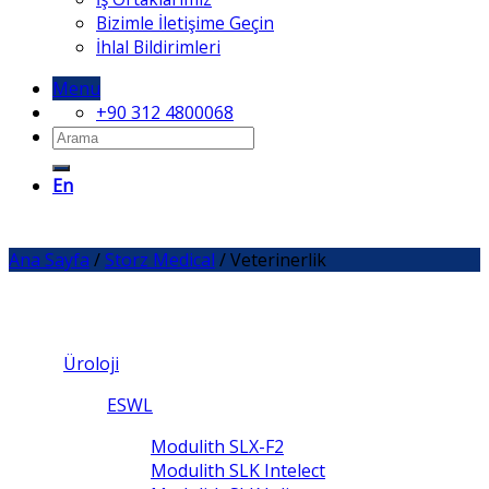
Bizimle İletişime Geçin
İhlal Bildirimleri
Menu
+90 312 4800068
En
Ana Sayfa
/
Storz Medical
/
Veterinerlik
Üroloji
ESWL
Modulith SLX-F2
Modulith SLK Intelect