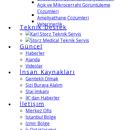
Açık ve Mikrocerrahi Görüntüleme
Çözümleri
Ameliyathane Çözümleri
Veterinerlik
Teknik Destek
Güncel
Haberler
Ajanda
Videolar
İnsan Kaynakları
Gentekli Olmak
Sizi Buraya Alalım
Staj İmkanı
İK’ dan Haberler
İletişim
Merkez Ofis
İstanbul Bölge
İzmir Bölge
İş Ortaklarımız