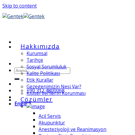
Skip to content
Hakkımızda
Kurumsal
Tarihçe
Sosyal Sorumluluk
Kalite Politikası
Etik Kurallar
Gezegenimizin Nesi Var?
+90 312 4800068
Kişisel Verilerin Korunması
Çözümler
English
Acil Servis
Akupunktur
Anesteziyoloji ve Reanimasyon