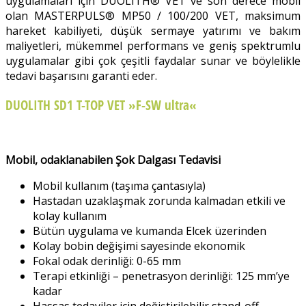
uygulamaları için DUOLITH® VET ve son derece mobil
olan MASTERPULS® MP50 / 100/200 VET, maksimum
hareket kabiliyeti, düşük sermaye yatırımı ve bakım
maliyetleri, mükemmel performans ve geniş spektrumlu
uygulamalar gibi çok çeşitli faydalar sunar ve böylelikle
tedavi başarısını garanti eder.
DUOLITH SD1 T-TOP VET »F-SW ultra«
Mobil, odaklanabilen Şok Dalgası Tedavisi
Mobil kullanım (taşıma çantasıyla)
Hastadan uzaklaşmak zorunda kalmadan etkili ve
kolay kullanım
Bütün uygulama ve kumanda Elcek üzerinden
Kolay bobin değişimi sayesinde ekonomik
Fokal odak derinliği: 0-65 mm
Terapi etkinliği – penetrasyon derinliği: 125 mm’ye
kadar
Hassas tedaviler için değiştirilebilir stand-off