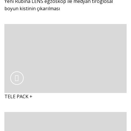
Yeni Rubina LENS egzoskop ile medyan tiroglosal
boyun kistinin çıkarılması
TELE PACK +