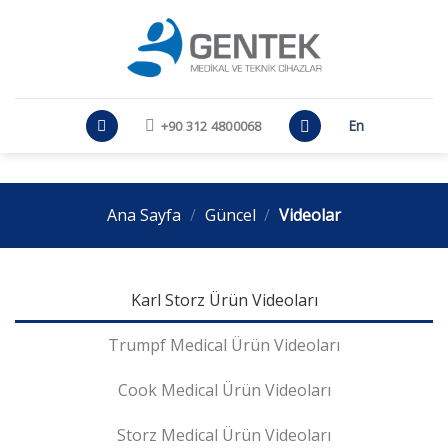
Skip
to
content
En
+90 312 4800068
Ana Sayfa
/
Güncel
/
Videolar
Karl Storz Ürün Videoları
Trumpf Medical Ürün Videoları
Cook Medical Ürün Videoları
Storz Medical Ürün Videoları