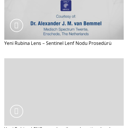
Yeni Rubina Lens – Sentinel Lenf Nodu Prosedürü