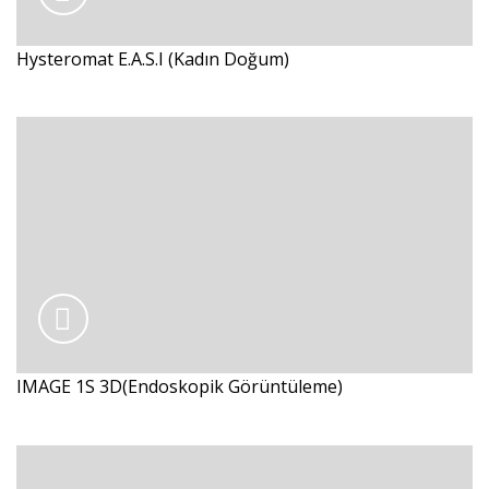
Hysteromat E.A.S.I (Kadın Doğum)
IMAGE 1S 3D(Endoskopik Görüntüleme)