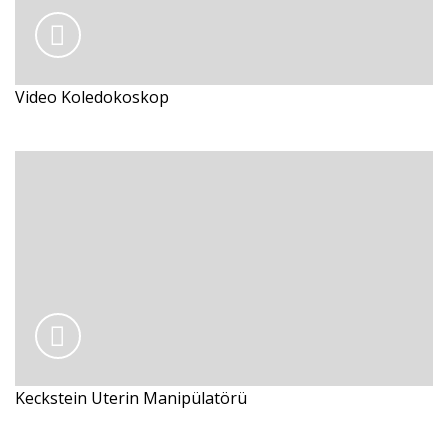
Video Koledokoskop
Keckstein Uterin Manipülatörü