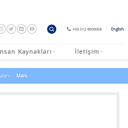
English
+90 312 4800068
İnsan Kaynakları
İletişim
aları
/
Mars