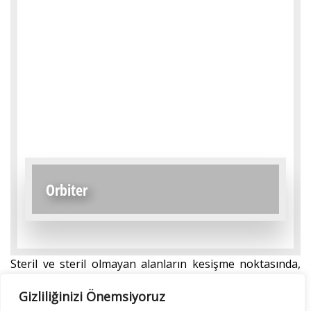
Orbiter
Steril ve steril olmayan alanların kesişme noktasında,
ORBITER Sistemi hasta transferi için hastaların
Gizliliğinizi Önemsiyoruz
sorunsuz, hijyenik ve güvenli bir şekilde transferini