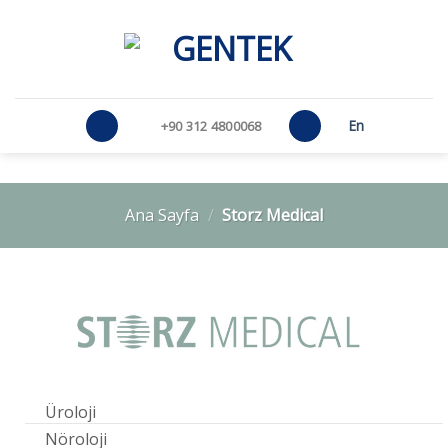
Skip
to
content
En
+90 312 4800068
Ana Sayfa
/
Storz Medical
Üroloji
Nöroloji
ESWL