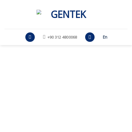
Skip
to
content
En
+90 312 4800068