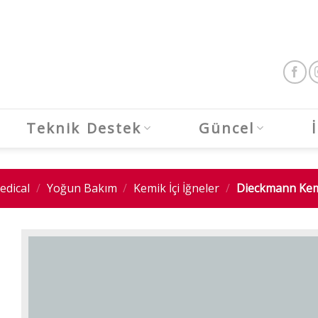
Teknik Destek
Güncel
edical
/
Yoğun Bakım
/
Kemik İçi İğneler
/
Dieckmann Kemik