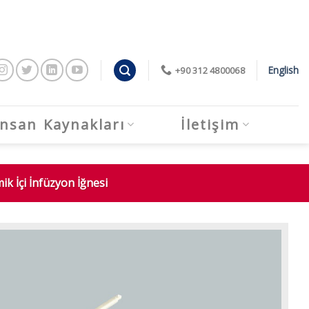
English
+90 312 4800068
İnsan Kaynakları
İletişim
 İçi İnfüzyon İğnesi