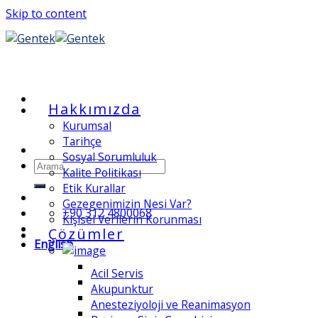
Skip to content
Hakkımızda
Kurumsal
Tarihçe
Sosyal Sorumluluk
Kalite Politikası
Etik Kurallar
Gezegenimizin Nesi Var?
+90 312 4800068
Kişisel Verilerin Korunması
Çözümler
English
Acil Servis
Akupunktur
Anesteziyoloji ve Reanimasyon