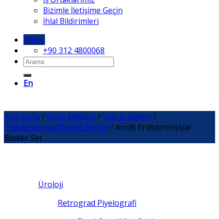
Bizimle İletişime Geçin
İhlal Bildirimleri
Menu
+90 312 4800068
En
Ana Sayfa
/
Cook Medical
/
Yoğun Bakım
/
Endobronşiyal Bloker Setleri
/
Arndt Endobronşiyal
Bloker Set
Üroloji
Retrograd Piyelografi