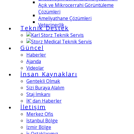
Açık ve Mikrocerrahi Görüntüleme
Çözümleri
Ameliyathane Çözümleri
Veterinerlik
Teknik Destek
Güncel
Haberler
Ajanda
Videolar
İnsan Kaynakları
Gentekli Olmak
Sizi Buraya Alalım
Staj İmkanı
İK’ dan Haberler
İletişim
Merkez Ofis
İstanbul Bölge
İzmir Bölge
İş Ortaklarımız