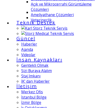
Açık ve Mikrocerrahi Görüntüleme
Çözümleri
Ameliyathane Çözümleri
Veterinerlik
Teknik Destek
Güncel
Haberler
Ajanda
Videolar
İnsan Kaynakları
Gentekli Olmak
Sizi Buraya Alalım
Staj İmkanı
İK’ dan Haberler
İletişim
Merkez Ofis
İstanbul Bölge
İzmir Bölge
İş Ortaklarımız