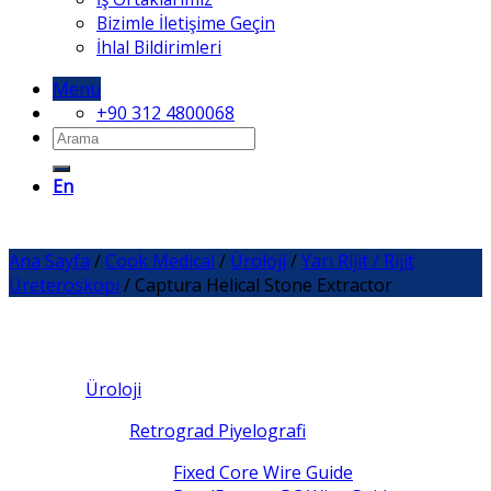
Bizimle İletişime Geçin
İhlal Bildirimleri
Menu
+90 312 4800068
En
Ana Sayfa
/
Cook Medical
/
Üroloji
/
Yarı Rijit / Rijit
Üreteroskopi
/
Captura Helical Stone Extractor
Üroloji
Retrograd Piyelografi
Fixed Core Wire Guide