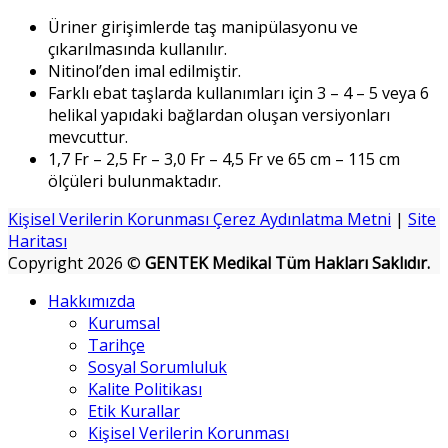
Üriner girişimlerde taş manipülasyonu ve
çıkarılmasında kullanılır.
Nitinol’den imal edilmiştir.
Farklı ebat taşlarda kullanımları için 3 – 4 – 5 veya 6
helikal yapıdaki bağlardan oluşan versiyonları
mevcuttur.
1,7 Fr – 2,5 Fr – 3,0 Fr – 4,5 Fr ve 65 cm – 115 cm
ölçüleri bulunmaktadır.
Kişisel Verilerin Korunması Çerez Aydınlatma Metni
|
Site
Haritası
Copyright 2026 ©
GENTEK Medikal Tüm Hakları Saklıdır.
Hakkımızda
Kurumsal
Tarihçe
Sosyal Sorumluluk
Kalite Politikası
Etik Kurallar
Kişisel Verilerin Korunması