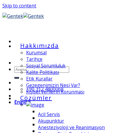
Skip to content
Hakkımızda
Kurumsal
Tarihçe
Sosyal Sorumluluk
Kalite Politikası
Etik Kurallar
Gezegenimizin Nesi Var?
+90 312 4800068
Kişisel Verilerin Korunması
Çözümler
English
Acil Servis
Akupunktur
Anesteziyoloji ve Reanimasyon